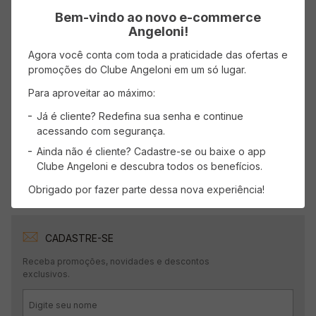
Bem-vindo ao novo e-commerce
Angeloni!
AVISE-ME
AVISE-ME
Agora você conta com toda a praticidade das ofertas e
promoções do Clube Angeloni em um só lugar.
Para aproveitar ao máximo:
Mostrando
1
-
4
de
4
produtos
Já é cliente? Redefina sua senha e continue
acessando com segurança.
1
Ainda não é cliente? Cadastre-se ou baixe o app
Clube Angeloni e descubra todos os benefícios.
Obrigado por fazer parte dessa nova experiência!
CADASTRE-SE
Receba promoções, novidades e descontos
exclusivos.