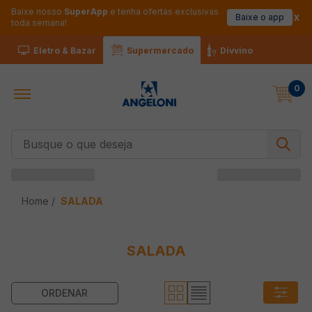
Baixe nosso
SuperApp
e tenha ofertas exclusivas
Baixe o app
toda semana!
Eletro & Bazar
Supermercado
Divvino
0
Busque o que deseja
SALADA
SALADA