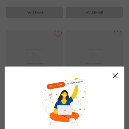
AVISE-ME
AVISE-ME
Óleo de Canola SALADA 900ml
Maionese SALADA 3kg
(0 avaliações)
(0 avaliações)