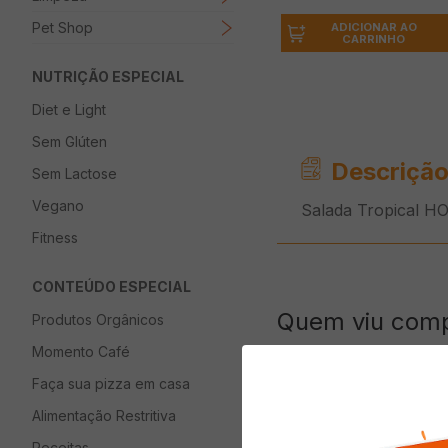
Pet Shop
ADICIONAR AO
CARRINHO
NUTRIÇÃO ESPECIAL
Diet e Light
Sem Glúten
Descrição
Sem Lactose
Vegano
Salada Tropical 
Fitness
CONTEÚDO ESPECIAL
Quem viu com
Produtos Orgânicos
Momento Café
Faça sua pizza em casa
Alimentação Restritiva
Receitas