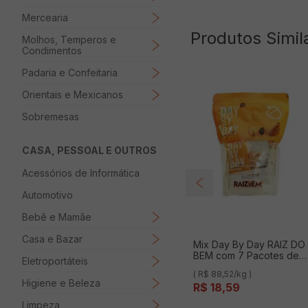
Mercearia
Produtos Simil
Molhos, Temperos e
Condimentos
Padaria e Confeitaria
Orientais e Mexicanos
Sobremesas
CASA, PESSOAL E OUTROS
Acessórios de Informática
Automotivo
Bebê e Mamãe
Casa e Bazar
Mix Day By Day RAIZ DO
BEM com 7 Pacotes de
Eletroportáteis
30g 210g
( R$ 88,52/kg )
Higiene e Beleza
R$
18
,
59
Limpeza