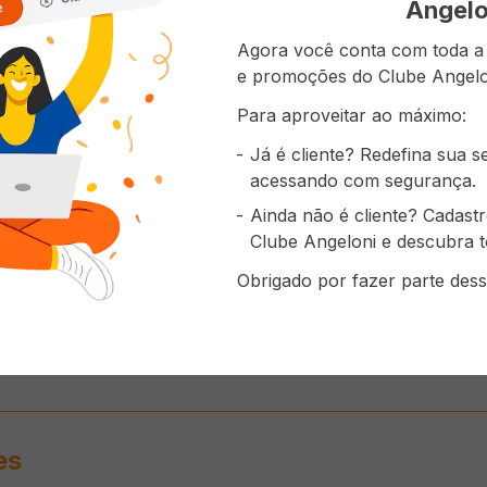
Angelo
Agora você conta com toda a p
e promoções do Clube Angelo
Para aproveitar ao máximo:
Já é cliente? Redefina sua 
acessando com segurança.
Queijo Mussarela
Água Mineral ÁGUA
Maçã Fuji kg
PRESIDENT Fatiado
PURA com Gás 500ml
Ainda não é cliente? Cadast
300g
( R$ 59,97/kg )
( R$ 2,90/l )
( R$ 7,99/kg )
Clube Angeloni e descubra t
R$
17
,
99
R$
1
,
45
R$
7
,
99
/ K
Obrigado por fazer parte dess
ADICIONAR AO
ADICIONAR AO
ADICI
CARRINHO
CARRINHO
CAR
es