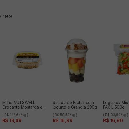
ares
Milho NUTSWELL
Salada de Frutas com
Legumes Mix
Crocante Mostarda e
Iogurte e Granola 290g
FÁCIL 500g
Mel Bandeja 100g
( R$ 122,64/kg )
( R$ 58,59/kg )
( R$ 33,80/kg )
R$
13
,
49
R$
16
,
99
R$
16
,
90