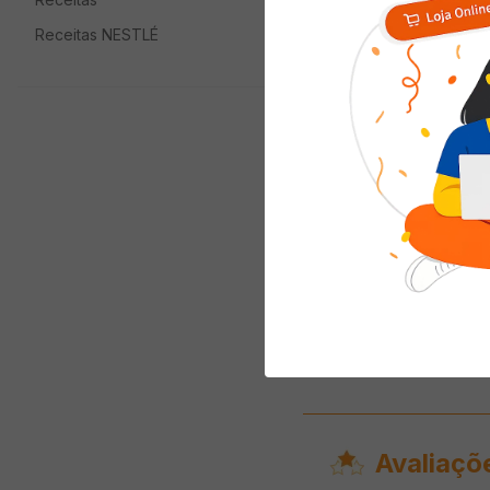
Receitas NESTLÉ
Mamão Papaya Unidade
( R$ 5,95/un )
R$
5
,
95
ADICIONAR AO
CARRINHO
Avaliaçõ