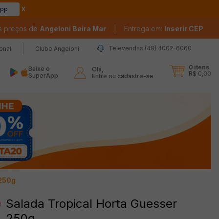
app
|
s preços de
Angeloni Beira Mar
Entrega em:
Inserir CEP
Televendas (48) 4002-6060
ional
Clube Angeloni
0
itens
Baixe o
Olá,

R$ 0,00
SuperApp
Entre ou cadastre-se
 250g
Salada Tropical Horta Guesser
250g