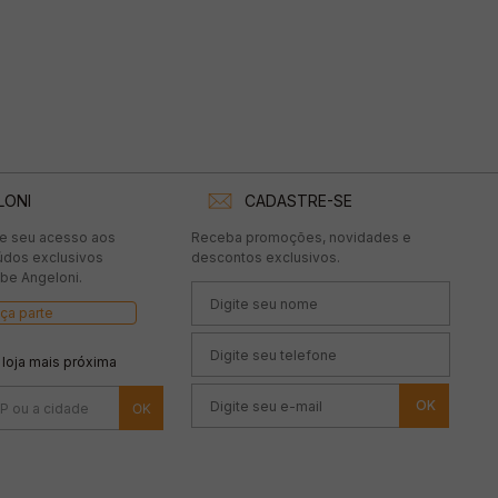
LONI
CADASTRE-SE
te seu acesso aos
Receba promoções, novidades e
údos exclusivos
descontos exclusivos.
be Angeloni.
ça parte
 loja mais próxima
OK