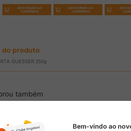
ADICIONAR AO
ADICIONAR AO
ADICI
CARRINHO
CARRINHO
CAR
 do produto
HORTA GUESSER 250g
prou também
Bem-vindo ao no