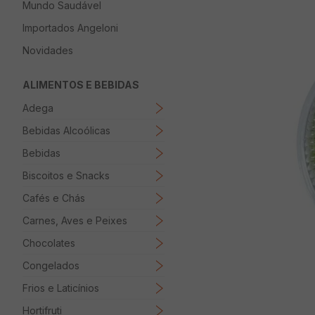
Mundo Saudável
8
º
Papel Higienico
Importados Angeloni
9
º
Macarrão
Novidades
10
º
Ovo
ALIMENTOS E BEBIDAS
Adega
Bebidas Alcoólicas
Bebidas
Biscoitos e Snacks
Cafés e Chás
Carnes, Aves e Peixes
Chocolates
Congelados
Frios e Laticínios
Hortifruti