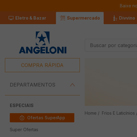
Baixe n
Eletro & Bazar
Supermercado
Divvino
Buscar por categorias
Termos Mais
Buscados
COMPRA RÁPIDA
1
º
Café
2
º
Leite
DEPARTAMENTOS
3
º
Chocolate
4
º
Iogurte
ESPECIAIS
Frios E Laticínios
5
º
Queijo
Ofertas SuperApp
6
º
Carne
Super Ofertas
7
º
Pão