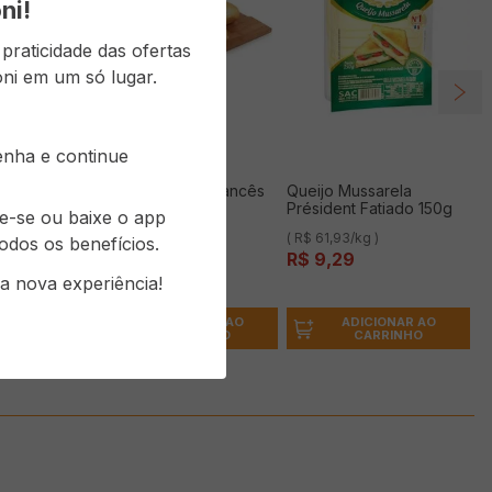
ni!
raticidade das ofertas
ni em um só lugar.
senha e continue
Pão ANGELONI Francês
Queijo Mussarela
kg
Président Fatiado 150g
re-se ou baixe o app
( R$ 17,59/kg )
( R$ 61,93/kg )
odos os benefícios.
G
R$
17
,
59
/ KG
R$
9
,
29
a nova experiência!
ONAR AO
ADICIONAR AO
ADICIONAR AO
RINHO
CARRINHO
CARRINHO