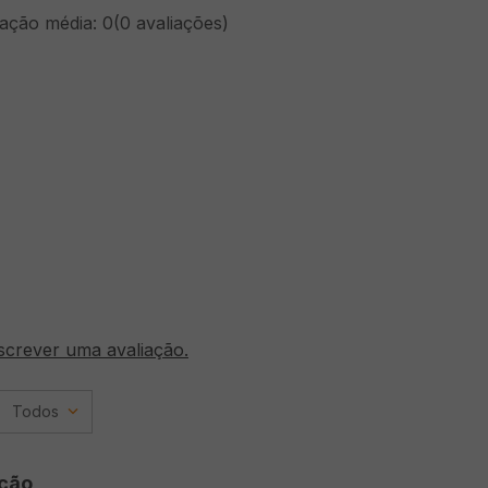
cação média: 0
(0 avaliações)
screver uma avaliação.
Todos
ção