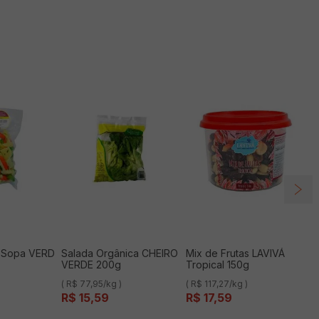
 Sopa VERD
Salada Orgânica CHEIRO
Mix de Frutas LAVIVÁ
VERDE 200g
Tropical 150g
( R$ 77,95/kg )
( R$ 117,27/kg )
R$
15
,
59
R$
17
,
59