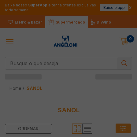
Baixe nosso
SuperApp
e tenha ofertas exclusivas
Baixe o app
toda semana!
Eletro & Bazar
Supermercado
Divvino
0
Busque o que deseja
SANOL
SANOL