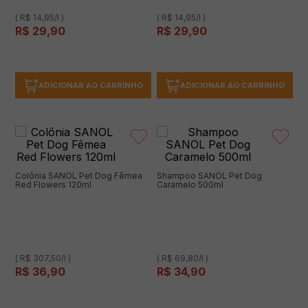
( R$ 14,95/l )
( R$ 14,95/l )
R$
29
,
90
R$
29
,
90
ADICIONAR AO CARRINHO
ADICIONAR AO CARRINHO
Colônia SANOL Pet Dog Fêmea
Shampoo SANOL Pet Dog
Red Flowers 120ml
Caramelo 500ml
( R$ 307,50/l )
( R$ 69,80/l )
R$
36
,
90
R$
34
,
90