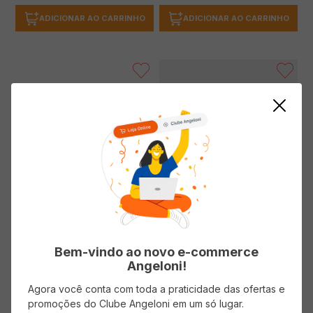
ADICIONAR AO CARRINHO
ADICIONAR AO CARRINHO
Shampoo Pet SANOL Dog Sênior
500ml
Shampoo SANOL Pet Dog
Morango com Iogurte 500ml
Bem-vindo ao novo e-commerce
( R$ 69,80/l )
Angeloni!
R$
34
,
90
Agora você conta com toda a praticidade das ofertas e
( R$ 69,80/l )
promoções do Clube Angeloni em um só lugar.
R$
34
,
90