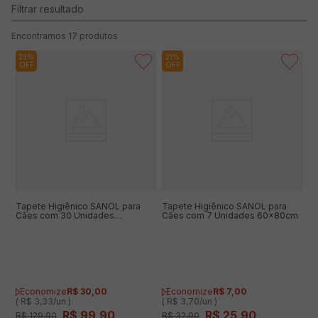
17
produtos
23%
21%
OFF
OFF
Tapete Higiênico SANOL para
Tapete Higiênico SANOL para
Cães com 30 Unidades
Cães com 7 Unidades 60x80cm
60x80cm
Economize
R$
30
,
00
Economize
R$
7
,
00
( R$ 3,33/un )
( R$ 3,70/un )
R$
99
,
90
R$
25
,
90
R$
129
,
90
R$
32
,
90