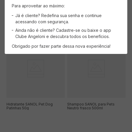
Para aproveitar ao máximo:
Já é cliente? Redefina sua senha e continue
acessando com segurança.
ADICIONAR AO CARRINHO
ADICIONAR AO CARRINHO
Ainda não é cliente? Cadastre-se ou baixe o app
Clube Angeloni e descubra todos os benefícios.
Obrigado por fazer parte dessa nova experiência!
Hidratante SANOL Pet Dog
Shampoo SANOL para Pets
Patinhas 50g
Neutro frasco 500ml