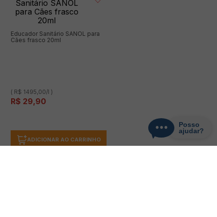
Educador Sanitário SANOL para
Cães frasco 20ml
( R$ 1495,00/l )
R$
29
,
90
ADICIONAR AO CARRINHO
Mostrando
1
-
17
de
17
produtos
1