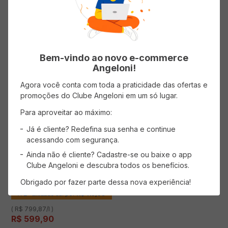
1
produto
Bem-vindo ao novo e-commerce
Angeloni!
Agora você conta com toda a praticidade das ofertas e
promoções do Clube Angeloni em um só lugar.
Para aproveitar ao máximo:
Já é cliente? Redefina sua senha e continue
acessando com segurança.
Vinho Norte Americano
Ainda não é cliente? Cadastre-se ou baixe o app
SEGHESIO ZINFANDEL Zinfandel
750ml
Clube Angeloni e descubra todos os benefícios.
Obrigado por fazer parte dessa nova experiência!
80
% OFF
NA
2
ª UNIDADE
R$
A
2
ª unidade
sai por
119,98
( R$ 799,87/l )
R$
599
,
90