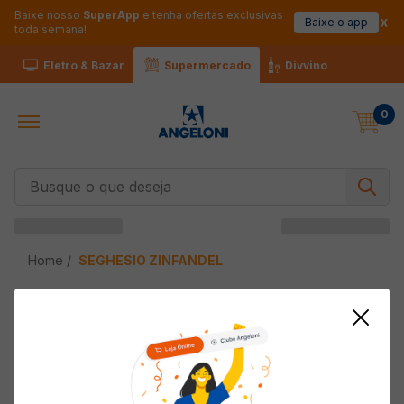
Baixe nosso
SuperApp
e tenha ofertas exclusivas
Baixe o app
toda semana!
Eletro & Bazar
Supermercado
Divvino
0
Busque o que deseja
SEGHESIO ZINFANDEL
SEGHESIO ZINFANDEL