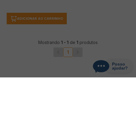
ADICIONAR AO CARRINHO
Mostrando
1
-
1
de
1
produtos
1
CADASTRE-SE
Receba promoções, novidades e descontos
exclusivos.