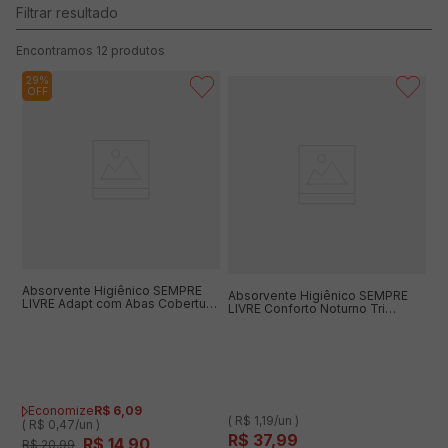
12
produtos
29%
OFF
Absorvente Higiênico SEMPRE
Absorvente Higiênico SEMPRE
LIVRE Adapt com Abas Cobertura
LIVRE Conforto Noturno Tri
Suave com 32 Unidades Leve
Protect Suave com Abas com 32
Mais Pague Menos
Unidades Leve Mais Pague
Menos
Economize
R$
6
,
09
( R$ 1,19/un )
( R$ 0,47/un )
R$
37
,
99
R$
14
,
90
R$
20
,
99