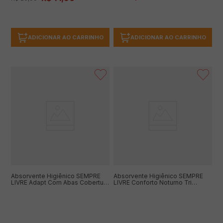
ADICIONAR AO CARRINHO
ADICIONAR AO CARRINHO
Absorvente Higiênico SEMPRE
Absorvente Higiênico SEMPRE
LIVRE Adapt Com Abas Cobertura
LIVRE Conforto Noturno Tri
Suave com 16 Unidades Leve
Protect Seca com Abas 32
Mais Pague Menos
unidades Leve Mais Pague
Menos