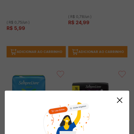
( R$ 0,78/un )
R$
24
,
99
( R$ 0,75/un )
R$
5
,
99
ADICIONAR AO CARRINHO
ADICIONAR AO CARRINHO
Absorvente Higiênico SEMPRE
Absorvente Higiênico SEMPRE
LIVRE Adapt Sem Abas Cobertura
LIVRE Conforto Noturno Tri
Suave com 8 Unidades
Protect Suave com Abas com 16
Unidades Leve Mais Pague