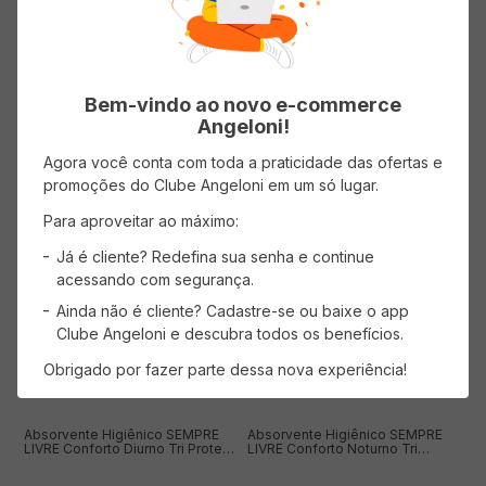
Menos
( R$ 0,87/un )
( R$ 1,44/un )
R$
6
,
99
R$
22
,
99
Bem-vindo ao novo e-commerce
Angeloni!
Agora você conta com toda a praticidade das ofertas e
promoções do Clube Angeloni em um só lugar.
ADICIONAR AO CARRINHO
ADICIONAR AO CARRINHO
Para aproveitar ao máximo:
Já é cliente? Redefina sua senha e continue
acessando com segurança.
Ainda não é cliente? Cadastre-se ou baixe o app
Clube Angeloni e descubra todos os benefícios.
Obrigado por fazer parte dessa nova experiência!
Absorvente Higiênico SEMPRE
Absorvente Higiênico SEMPRE
LIVRE Conforto Diurno Tri Protect
LIVRE Conforto Noturno Tri
Suave com Abas com 8
Protect Suave com Abas com 8
Unidades
Unidades