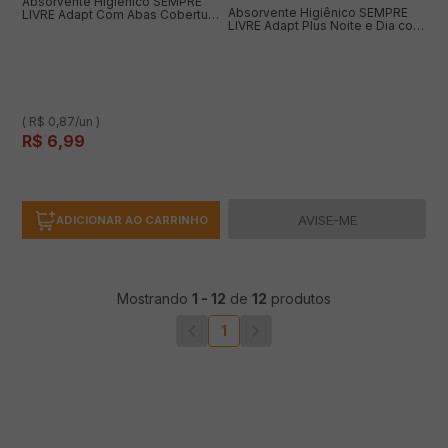
Absorvente Higiênico SEMPRE
Absorvente Higiênico SEMPRE
LIVRE Adapt Com Abas Cobertura
LIVRE Adapt Plus Noite e Dia com
Suave com 8 Unidades
Abas Cobertura Seca com 8
Unidades
( R$ 0,87/un )
R$
6
,
99
AVISE-ME
ADICIONAR AO CARRINHO
Mostrando
1
-
12
de
12
produtos
1