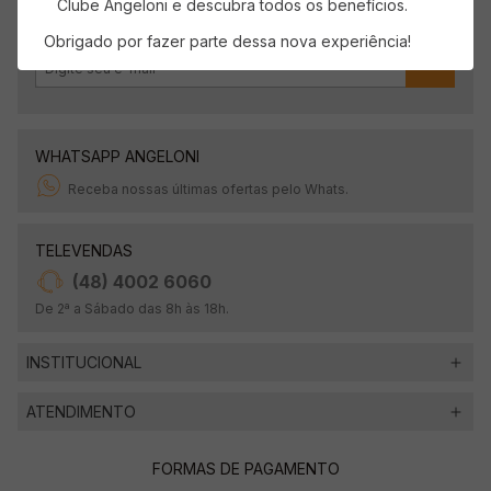
Clube Angeloni e descubra todos os benefícios.
Obrigado por fazer parte dessa nova experiência!
OK
WHATSAPP ANGELONI
Receba nossas últimas ofertas pelo Whats.
TELEVENDAS
(48) 4002 6060
De 2ª a Sábado das 8h às 18h.
INSTITUCIONAL
ATENDIMENTO
FORMAS DE PAGAMENTO