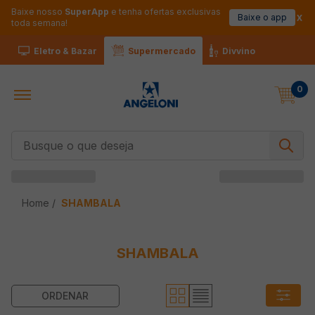
Baixe nosso
SuperApp
e tenha ofertas exclusivas
Baixe o app
toda semana!
Eletro & Bazar
Supermercado
Divvino
0
Busque o que deseja
SHAMBALA
SHAMBALA