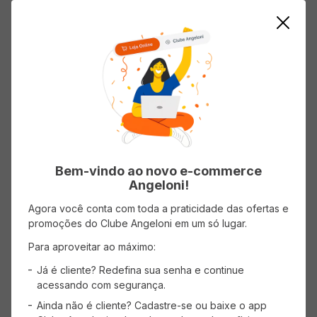
AVISE-ME
ADICIONAR AO CARRINHO
Mostrando
1
-
2
de
2
produtos
1
Bem-vindo ao novo e-commerce
Angeloni!
Agora você conta com toda a praticidade das ofertas e
promoções do Clube Angeloni em um só lugar.
CADASTRE-SE
Para aproveitar ao máximo:
Receba promoções, novidades e descontos
exclusivos.
Já é cliente? Redefina sua senha e continue
acessando com segurança.
Ainda não é cliente? Cadastre-se ou baixe o app