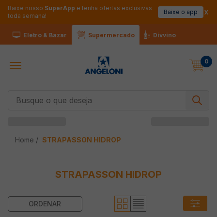
Baixe nosso
SuperApp
e tenha ofertas exclusivas
Baixe o app
toda semana!
Eletro & Bazar
Supermercado
Divvino
0
Busque o que deseja
STRAPASSON HIDROP
STRAPASSON HIDROP