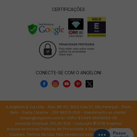
CERTIFICAÇÕES
CONECTE-SE COM O ANGELONI
A.Angeloni & Cia Ltda - Rod. BR 101, 156,5 Sala 01, Alto Perequê - Porto
Belo - Santa Catarina - CEP 88210-000 - Atendimento ao cliente:
tempo@angeloni.com.br
. CNPJ: 83.646.984/0069-06
Inscrição Estadual: 255.251.629 - Copyright @2018 Angeloni
Acesse as nossas
Políticas de Privacidade e Segurança
,
Políticas de
Cookies
,
Termos de Uso
. Não vendemos bebidas alcoólicas para