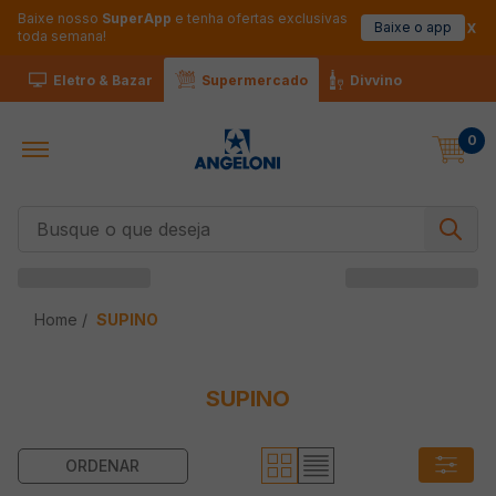
Baixe nosso
SuperApp
e tenha ofertas exclusivas
Baixe o app
toda semana!
Eletro & Bazar
Supermercado
Divvino
0
Busque o que deseja
SUPINO
SUPINO