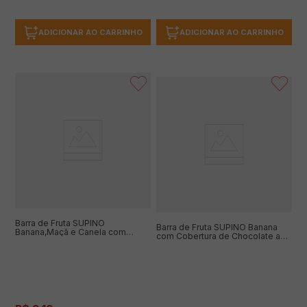
ADICIONAR AO CARRINHO
ADICIONAR AO CARRINHO
Barra de Fruta SUPINO
Barra de Fruta SUPINO Banana
Banana,Maçã e Canela com
com Cobertura de Chocolate ao
Chocolate ao Leite 24g
Leite 72g