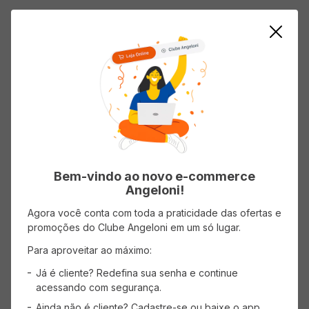
AVISE-ME
AVISE-ME
Bem-vindo ao novo e-commerce
Angeloni!
Agora você conta com toda a praticidade das ofertas e
promoções do Clube Angeloni em um só lugar.
Para aproveitar ao máximo:
Barra SUPINO Banana Brasil
Já é cliente? Redefina sua senha e continue
Chocolate 72g
acessando com segurança.
(0 avaliações)
Ainda não é cliente? Cadastre-se ou baixe o app