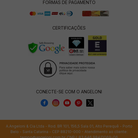
FORMAS DE PAGAMENTO
CERTIFICAÇÕES
CONECTE-SE COM O ANGELONI
A.Angeloni & Cia Ltda - Rod. BR 101, 156,5 Sala 01, Alto Perequê - Porto
Belo - Santa Catarina - CEP 88210-000 - Atendimento ao cliente:
tempo@angeloni.com.br
. CNPJ: 83.646.984/0069-06