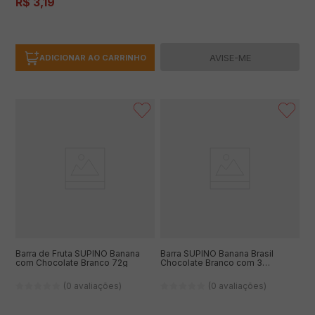
R$
3
,
19
AVISE-ME
ADICIONAR AO CARRINHO
Barra de Fruta SUPINO Banana
Barra SUPINO Banana Brasil
com Chocolate Branco 72g
Chocolate Branco com 3
Unidades 72g
(0 avaliações)
(0 avaliações)