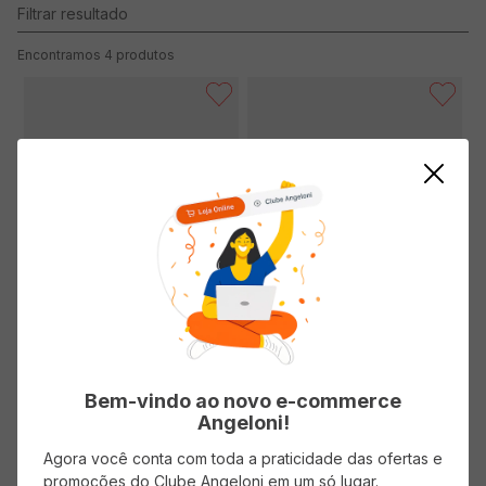
4
produtos
Filtro de Papel SUPREMO 103
Filtro de Papel SUPREMO Cônico
com 30 unidades
- 02 com 40 unidades
(0 avaliações)
(0 avaliações)
Bem-vindo ao novo e-commerce
Angeloni!
Agora você conta com toda a praticidade das ofertas e
( R$ 0,18/un )
( R$ 0,57/un )
R$
5
,
49
R$
22
,
99
promoções do Clube Angeloni em um só lugar.