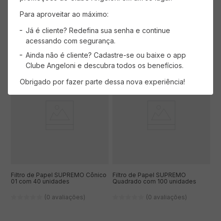
Para aproveitar ao máximo:
Já é cliente? Redefina sua senha e continue
ADICIONAR AO CARRINHO
ADICIONAR AO CARRINHO
acessando com segurança.
Ainda não é cliente? Cadastre-se ou baixe o app
Clube Angeloni e descubra todos os benefícios.
Obrigado por fazer parte dessa nova experiência!
Filtro de Papel SUPREMO Cônico
Filtro de Papel SUPREMO
01 com 40 unidades
Quadrado com 100 unidades
(0 avaliações)
(0 avaliações)