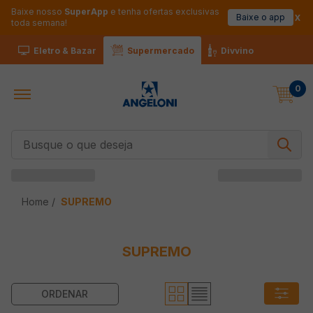
Baixe nosso
SuperApp
e tenha ofertas exclusivas
Baixe o app
toda semana!
Eletro & Bazar
Supermercado
Divvino
0
Busque o que deseja
SUPREMO
SUPREMO