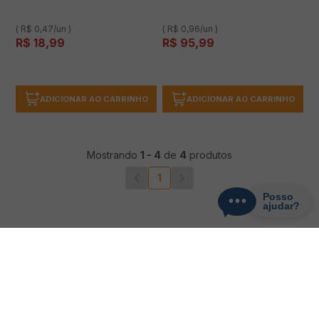
( R$ 0,47/un )
( R$ 0,96/un )
R$
18
,
99
R$
95
,
99
ADICIONAR AO CARRINHO
ADICIONAR AO CARRINHO
Mostrando
1
-
4
de
4
produtos
1
CADASTRE-SE
Receba promoções, novidades e descontos