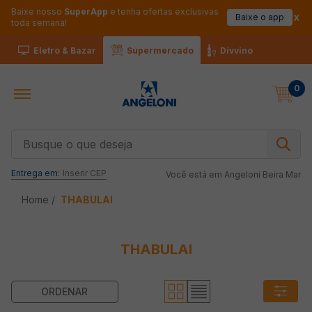
Baixe nosso
SuperApp
e tenha ofertas exclusivas
Baixe o app
toda semana!
Eletro & Bazar
Supermercado
Divvino
0
Busque o que deseja
Entrega em:
Inserir CEP
Você está em
Angeloni Beira Mar
THABULAI
THABULAI