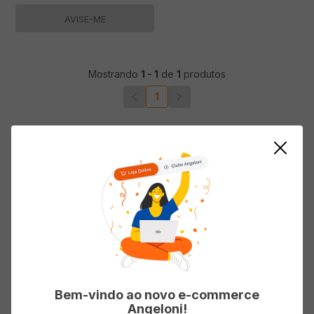
AVISE-ME
Mostrando
1
-
1
de
1
produtos
1
Bem-vindo ao novo e-commerce
Angeloni!