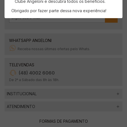
Clube Angeloni e descubra todos os benefícios.
Obrigado por fazer parte dessa nova experiência!
OK
WHATSAPP ANGELONI
Receba nossas últimas ofertas pelo Whats.
TELEVENDAS
(48) 4002 6060
De 2ª a Sábado das 8h às 18h.
INSTITUCIONAL
ATENDIMENTO
FORMAS DE PAGAMENTO