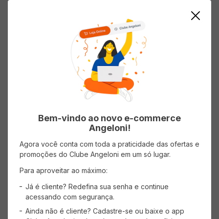
ADICIONAR AO CARRINHO
ADICIONAR AO CARRINHO
Mostrando
1
-
2
de
2
produtos
1
Bem-vindo ao novo e-commerce
Angeloni!
Agora você conta com toda a praticidade das ofertas e
promoções do Clube Angeloni em um só lugar.
CADASTRE-SE
Para aproveitar ao máximo:
Receba promoções, novidades e descontos
exclusivos.
Já é cliente? Redefina sua senha e continue
acessando com segurança.
Ainda não é cliente? Cadastre-se ou baixe o app