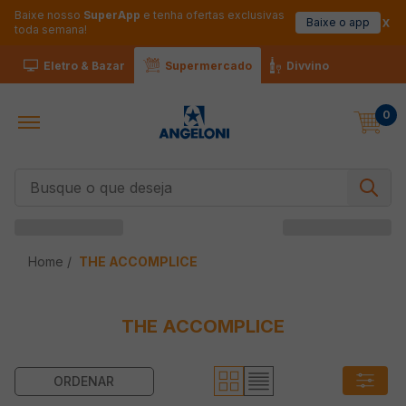
Baixe nosso
SuperApp
e tenha ofertas exclusivas
Baixe o app
toda semana!
Eletro & Bazar
Supermercado
Divvino
0
Busque o que deseja
THE ACCOMPLICE
THE ACCOMPLICE