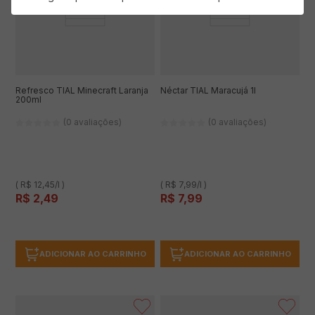
Refresco TIAL Minecraft Laranja
Néctar TIAL Maracujá 1l
200ml
(0 avaliações)
(0 avaliações)
( R$ 12,45/l )
( R$ 7,99/l )
R$
2
,
49
R$
7
,
99
ADICIONAR AO CARRINHO
ADICIONAR AO CARRINHO