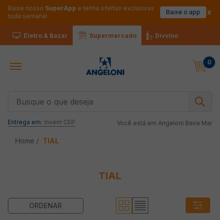
Baixe nosso
SuperApp
e tenha ofertas exclusivas
Baixe o app
toda semana!
Eletro & Bazar
Supermercado
Divvino
0
Busque o que deseja
Entrega em:
Inserir CEP
Você está em
Angeloni Beira Mar
TIAL
TIAL