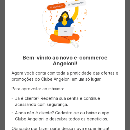
Refresco TIAL Minecraft Uva
Suco TIAL 100% Suco Maçã Sem
200ml
Adição de Açúcares 1l
(0 avaliações)
(0 avaliações)
Bem-vindo ao novo e-commerce
( R$ 12,45/l )
( R$ 13,99/l )
Angeloni!
R$
2
,
49
R$
13
,
99
Agora você conta com toda a praticidade das ofertas e
promoções do Clube Angeloni em um só lugar.
ADICIONAR AO CARRINHO
ADICIONAR AO CARRINHO
Para aproveitar ao máximo:
Já é cliente? Redefina sua senha e continue
acessando com segurança.
Ainda não é cliente? Cadastre-se ou baixe o app
Clube Angeloni e descubra todos os benefícios.
Obrigado por fazer parte dessa nova experiência!