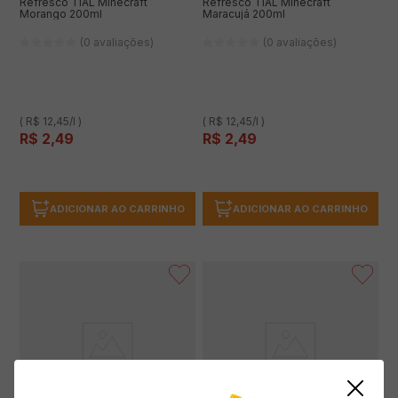
Refresco TIAL Minecraft
Refresco TIAL Minecraft
Morango 200ml
Maracujá 200ml
(0 avaliações)
(0 avaliações)
( R$ 12,45/l )
( R$ 12,45/l )
R$
2
,
49
R$
2
,
49
ADICIONAR AO CARRINHO
ADICIONAR AO CARRINHO