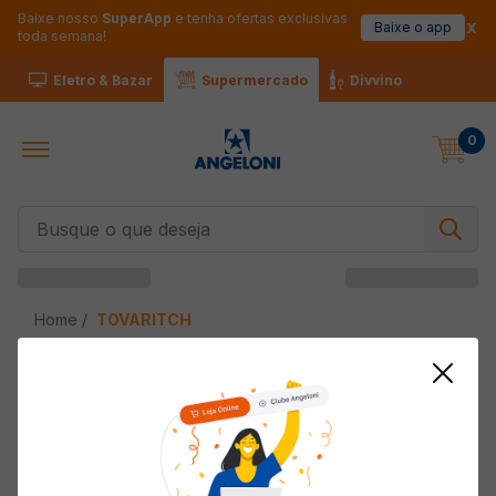
Baixe nosso
SuperApp
e tenha ofertas exclusivas
Baixe o app
toda semana!
Eletro & Bazar
Supermercado
Divvino
0
Busque o que deseja
TOVARITCH
TOVARITCH