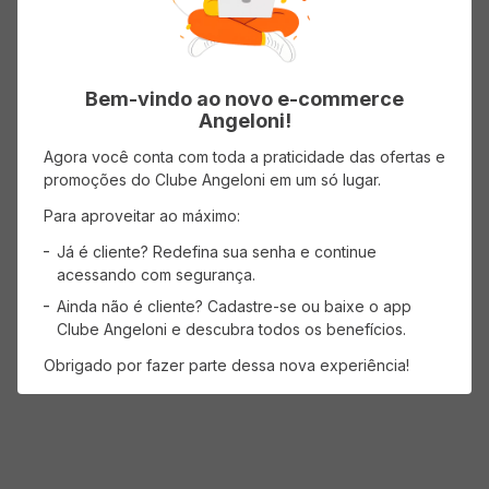
1
produto
Bem-vindo ao novo e-commerce
Angeloni!
Agora você conta com toda a praticidade das ofertas e
promoções do Clube Angeloni em um só lugar.
Para aproveitar ao máximo:
Já é cliente? Redefina sua senha e continue
acessando com segurança.
Ainda não é cliente? Cadastre-se ou baixe o app
Sorvete VEGALATTO Morango
Clube Angeloni e descubra todos os benefícios.
Vegano 350ml
Obrigado por fazer parte dessa nova experiência!