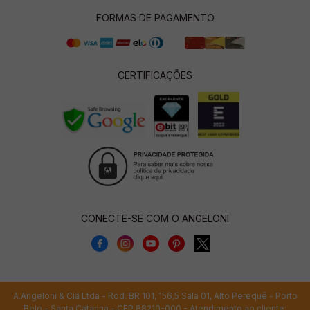
FORMAS DE PAGAMENTO
CERTIFICAÇÕES
CONECTE-SE COM O ANGELONI
A.Angeloni & Cia Ltda - Rod. BR 101, 156,5 Sala 01, Alto Perequê - Porto
Belo - Santa Catarina - CEP 88210-000 - Atendimento ao cliente: