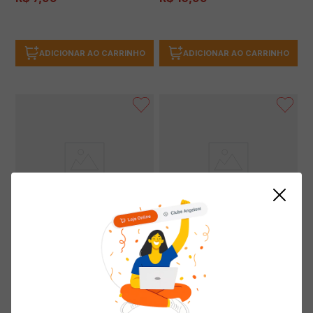
ADICIONAR AO CARRINHO
ADICIONAR AO CARRINHO
Ervilha VEGGERS Congelada
Milho VEGGERS Congelado 500g
500g
(0 avaliações)
(0 avaliações)