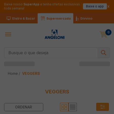
Baixe nosso
SuperApp
e tenha ofertas exclusivas
Baixe o app
toda semana!
Eletro & Bazar
Supermercado
Divvino
0
Busque o que deseja
VEGGERS
VEGGERS