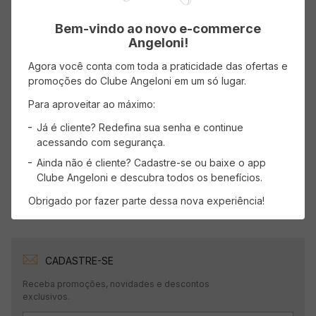
Bem-vindo ao novo e-commerce
Angeloni!
Agora você conta com toda a praticidade das ofertas e
AVISE-ME
AVISE-ME
promoções do Clube Angeloni em um só lugar.
Para aproveitar ao máximo:
Já é cliente? Redefina sua senha e continue
Mostrando
1
-
4
de
4
produtos
acessando com segurança.
1
Ainda não é cliente? Cadastre-se ou baixe o app
Clube Angeloni e descubra todos os benefícios.
Obrigado por fazer parte dessa nova experiência!
CADASTRE-SE
Receba promoções, novidades e descontos
exclusivos.