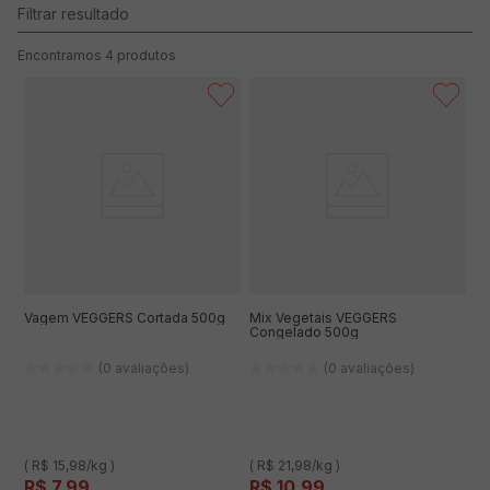
4
produtos
Vagem VEGGERS Cortada 500g
Mix Vegetais VEGGERS
Congelado 500g
(0 avaliações)
(0 avaliações)
( R$ 15,98/kg )
( R$ 21,98/kg )
R$
7
,
99
R$
10
,
99