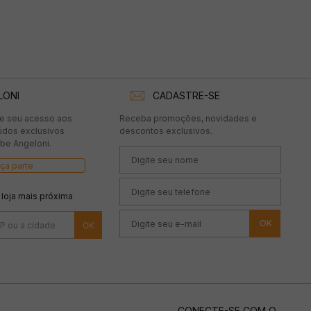
LONI
CADASTRE-SE
te seu acesso aos
Receba promoções, novidades e
údos exclusivos
descontos exclusivos.
be Angeloni.
ça parte
 loja mais próxima
OK
CONECTE-SE COM O