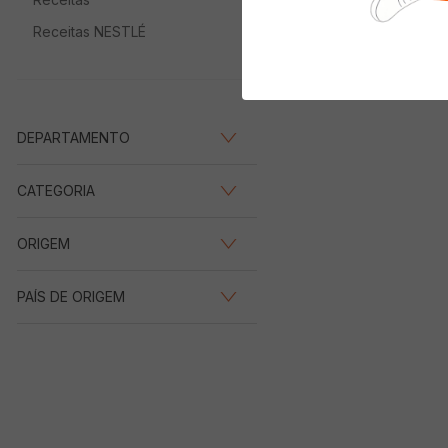
Receitas NESTLÉ
DEPARTAMENTO
Bebidas Alcoólicas
(
1
)
CATEGORIA
Drinks
(
1
)
ORIGEM
Nacional
(
1
)
PAÍS DE ORIGEM
Brasil
(
1
)