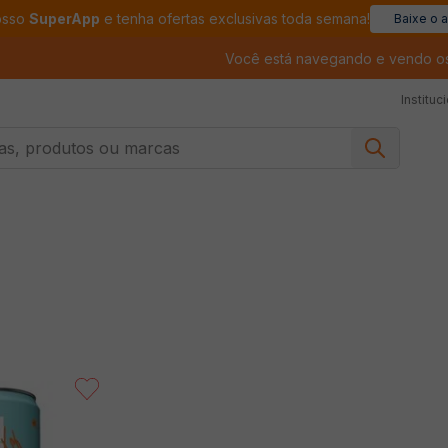
osso
SuperApp
e tenha ofertas exclusivas toda semana!
Baixe o 
Você está navegando e vendo o
Instituc
, produtos ou marcas