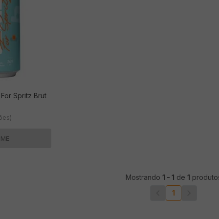
or Spritz Brut
ções)
-ME
Mostrando
1
-
1
de
1
produto
1