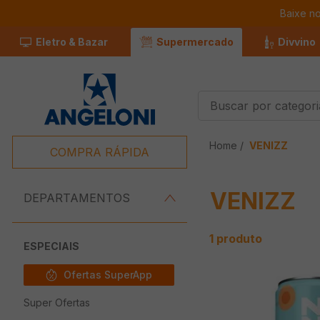
Baixe n
Eletro & Bazar
Supermercado
Divvino
Buscar por categorias
Termos Mais
VENIZZ
Buscados
COMPRA RÁPIDA
1
º
Café
VENIZZ
2
º
Leite
DEPARTAMENTOS
3
º
Chocolate
1
produto
4
º
Iogurte
ESPECIAIS
5
º
Carne
Ofertas SuperApp
6
º
Queijo
Super Ofertas
7
º
Pão