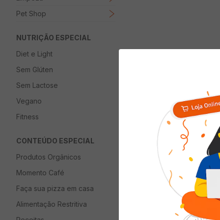
Pet Shop
NUTRIÇÃO ESPECIAL
Diet e Light
Sem Glúten
Sem Lactose
Vegano
Fitness
CONTEÚDO ESPECIAL
Produtos Orgânicos
Momento Café
Faça sua pizza em casa
Alimentação Restritiva
Receitas