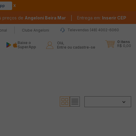
app
|
s preços de
Angeloni Beira Mar
Entrega em:
Inserir CEP
Televendas (48) 4002-6060
ional
Clube Angeloni
0
itens
Baixe o
Olá,

R$ 0,00
SuperApp
Entre ou cadastre-se