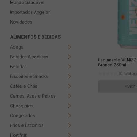
Mundo Saudável
8
º
Papel Higienico
Importados Angeloni
9
º
Macarrão
Novidades
10
º
Ovo
ALIMENTOS E BEBIDAS
Adega
Bebidas Alcoólicas
Espumante VENIZZ F
Branco 269ml
Bebidas
(0 avalia
Biscoitos e Snacks
Cafés e Chás
AVISE
Carnes, Aves e Peixes
Chocolates
Congelados
Frios e Laticínios
Hortifruti