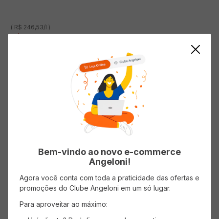
( R$ 246,53/l )
R$
184
,
90
em até
3
x de
R$
61
,
63
sem juros
AVISE-ME
ADICIONAR AO CARRINHO
Bem-vindo ao novo e-commerce
Angeloni!
Agora você conta com toda a praticidade das ofertas e
promoções do Clube Angeloni em um só lugar.
Para aproveitar ao máximo:
Vinho Rosé Brasileiro VILLA
Vinho Branco Brasileiro VILLA