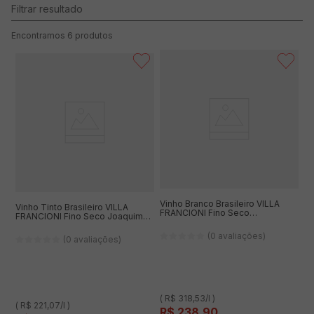
6
produtos
Vinho Branco Brasileiro VILLA
Vinho Tinto Brasileiro VILLA
FRANCIONI Fino Seco
FRANCIONI Fino Seco Joaquim
Chardonnay 750ml
Cabernet Sauvignon/Merlot
375ml
(0 avaliações)
(0 avaliações)
( R$ 318,53/l )
( R$ 221,07/l )
R$
238
,
90