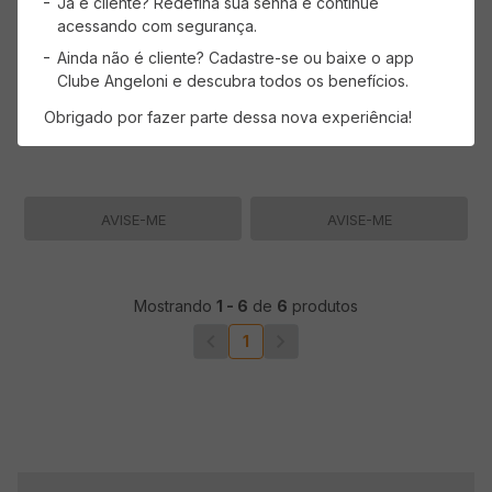
Já é cliente? Redefina sua senha e continue
FRANCIONI Fino Seco 750ml
FRANCIONI Fino Seco Sauvignon
acessando com segurança.
Blanc 750ml
(0 avaliações)
(0 avaliações)
Ainda não é cliente? Cadastre-se ou baixe o app
Clube Angeloni e descubra todos os benefícios.
Obrigado por fazer parte dessa nova experiência!
AVISE-ME
AVISE-ME
Mostrando
1
-
6
de
6
produtos
1