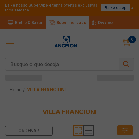
Baixe nosso
SuperApp
e tenha ofertas exclusivas
Baixe o app
toda semana!
Eletro & Bazar
Supermercado
Divvino
0
Busque o que deseja
VILLA FRANCIONI
VILLA FRANCIONI