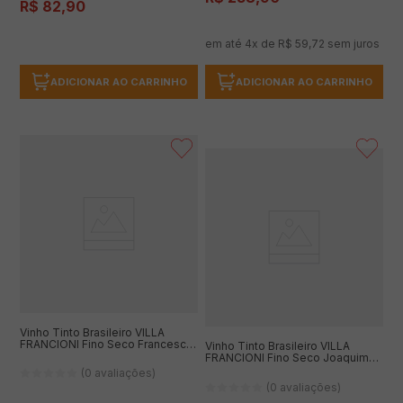
R$
82
,
90
em até
4
x de
R$
59
,
72
sem juros
ADICIONAR AO CARRINHO
ADICIONAR AO CARRINHO
Vinho Tinto Brasileiro VILLA
FRANCIONI Fino Seco Francesco
Vinho Tinto Brasileiro VILLA
750ml
FRANCIONI Fino Seco Joaquim
Cabernet Sauvignon/Merlot
(0 avaliações)
750ml
(0 avaliações)