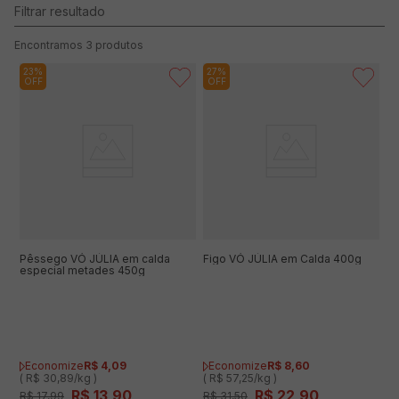
3
produtos
23%
27%
OFF
OFF
Pêssego VÓ JÚLIA em calda
Figo VÓ JÚLIA em Calda 400g
especial metades 450g
Economize
R$
4
,
09
Economize
R$
8
,
60
( R$ 30,89/kg )
( R$ 57,25/kg )
R$
13
,
90
R$
22
,
90
R$
17
,
99
R$
31
,
50