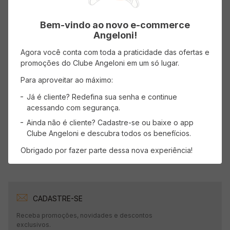
( R$ 85,97/kg )
R$
34
,
39
Bem-vindo ao novo e-commerce
Angeloni!
Agora você conta com toda a praticidade das ofertas e
promoções do Clube Angeloni em um só lugar.
ADICIONAR AO CARRINHO
Para aproveitar ao máximo:
Já é cliente? Redefina sua senha e continue
Mostrando
1
-
3
de
3
produtos
acessando com segurança.
1
Ainda não é cliente? Cadastre-se ou baixe o app
Clube Angeloni e descubra todos os benefícios.
Obrigado por fazer parte dessa nova experiência!
CADASTRE-SE
Receba promoções, novidades e descontos
exclusivos.