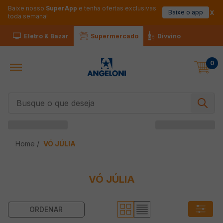
Baixe nosso
SuperApp
e tenha ofertas exclusivas
Baixe o app
toda semana!
Eletro & Bazar
Supermercado
Divvino
0
Busque o que deseja
VÓ JÚLIA
VÓ JÚLIA