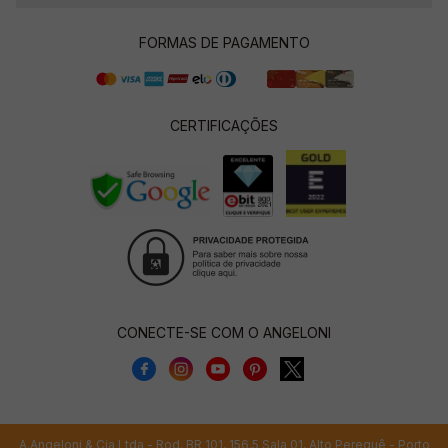
FORMAS DE PAGAMENTO
CERTIFICAÇÕES
CONECTE-SE COM O ANGELONI
A.Angeloni & Cia Ltda - Rod. BR 101, 156,5 Sala 01, Alto Perequê - Porto